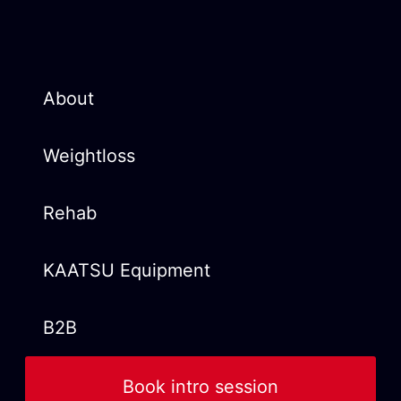
About
Weightloss
Rehab
KAATSU Equipment
B2B
Book intro session