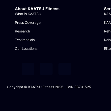
About KAATSU Fitness
Ser
What is KAATSU
KAA
Press Coverage
KAA
Research
Reha
Testimonials
Reha
Our Locations
Elit
Copyright © KAATSU Fitness 2025
·
CVR 38701525