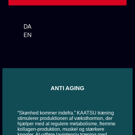
DA
EN
ANTI AGING
“Skønhed kommer indefra.” KAATSU træning
stimulerer produktionen af væksthormon, der
hjælper med at regulere metabolisme, fremme
kollagen-produktion, muskel og stærkere
knogler. At udføre lavintensiv træning med