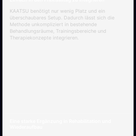
KAATSU benötigt nur wenig Platz und ein
überschaubares Setup. Dadurch lässt sich die
Methode unkompliziert in bestehende
Behandlungsräume, Trainingsbereiche und
Therapiekonzepte integrieren.
Eine starke Ergänzung in Rehabilitation und
Wiederaufbau