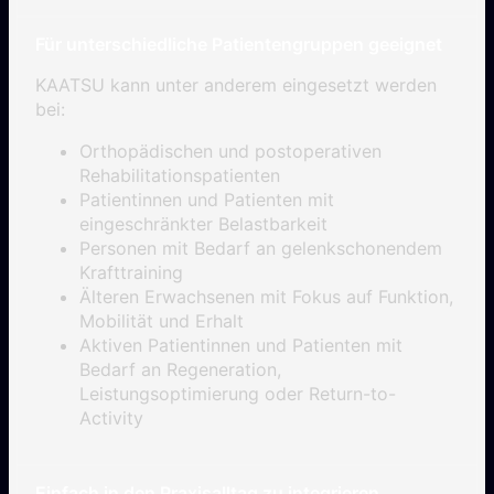
Für unterschiedliche Patientengruppen geeignet
KAATSU kann unter anderem eingesetzt werden
bei:
Orthopädischen und postoperativen
Rehabilitationspatienten
Patientinnen und Patienten mit
eingeschränkter Belastbarkeit
Personen mit Bedarf an gelenkschonendem
Krafttraining
Älteren Erwachsenen mit Fokus auf Funktion,
Mobilität und Erhalt
Aktiven Patientinnen und Patienten mit
Bedarf an Regeneration,
Leistungsoptimierung oder Return-to-
Activity
Einfach in den Praxisalltag zu integrieren