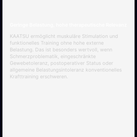
Geringe Belastung, hohe therapeutische Relevanz
KAATSU ermöglicht muskuläre Stimulation und
funktionelles Training ohne hohe externe
Belastung. Das ist besonders wertvoll, wenn
Schmerzproblematik, eingeschränkte
Gewebetoleranz, postoperativer Status oder
allgemeine Belastungsintoleranz konventionelles
Krafttraining erschweren.