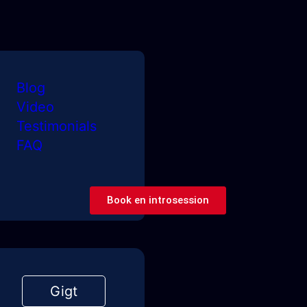
Blog
Video
Testimonials
FAQ
Book en introsession
Gigt