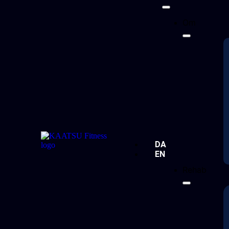
Om
DA
EN
Rehab