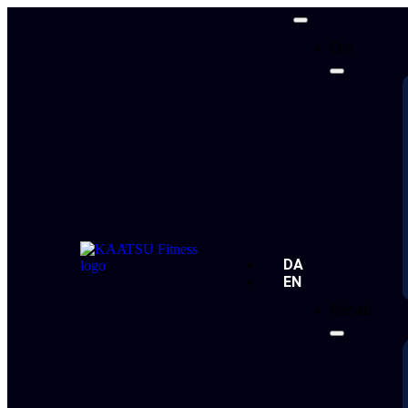
Om
DA
EN
Rehab