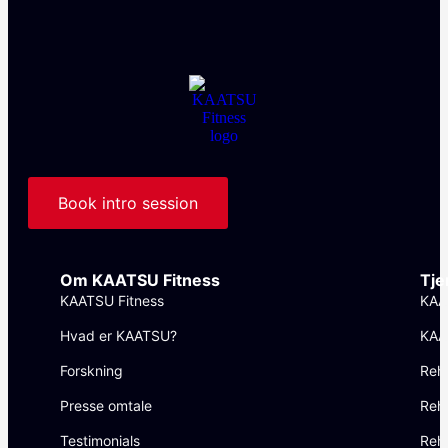
Book intro session
Om KAATSU Fitness
Tje
KAATSU Fitness
KAA
Hvad er KAATSU?
KAA
Forskning
Reh
Presse omtale
Reha
Testimonials
Reh