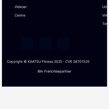
Videoer
Uds
Centre
Virk
Tilm
Copyright © KAATSU Fitness 2025
·
CVR 38701525
Bliv Franchisepartner