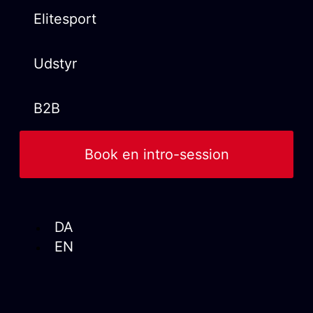
Elitesport
Udstyr
B2B
Book en intro-session
DA
EN