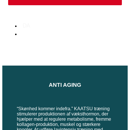
DA
EN
ANTI AGING
“Skønhed kommer indefra.” KAATSU træning
stimulerer produktionen af væksthormon, der
hjælper med at regulere metabolisme, fremme
kollagen-produktion, muskel og stærkere
knogler. At udføre lavintensiv træning med