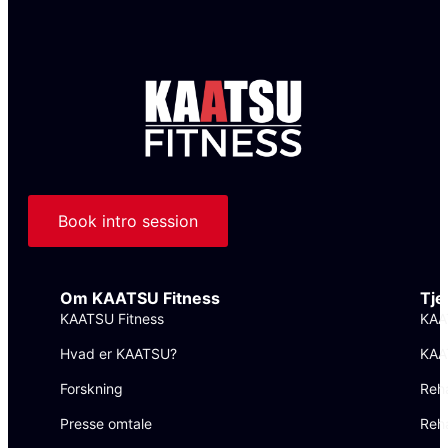
Book intro session
Om KAATSU Fitness
Tje
KAATSU Fitness
KAA
Hvad er KAATSU?
KAA
Forskning
Reh
Presse omtale
Reha