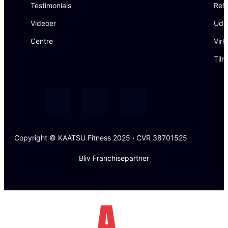
Testimonials
Reh
Videoer
Uds
Centre
Virk
Tilm
Copyright © KAATSU Fitness 2025
·
CVR 38701525
Bliv Franchisepartner