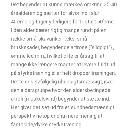
Det begynder at kunne mærkes omkring 35-40
årsalderen og sætter for alvor ind i slut
40’erne og tager yderligere fart i start 50’erne.
I den alder bærer rigtig mange rundt på en
række små-skavanker f.eks. små
bruskskader, begyndende artrose (”slidgigt”) ,
ømme led mm., hvilket ofte er årsag til at
mange ikke længere magter at levere fuldt ud
på styrketræning eller helt dropper træningen.
Dette er selvfølgelig uhensigtsmæssigt, især i
den aldersgruppe hvor den aldersbetingede
atrofi (muskelsvind) begynder at sætte ind.
Her giver det set ud fra et sundhedsmæssigt
perspektiv netop endnu mere mening at
fastholde/dyrke styrketræning.