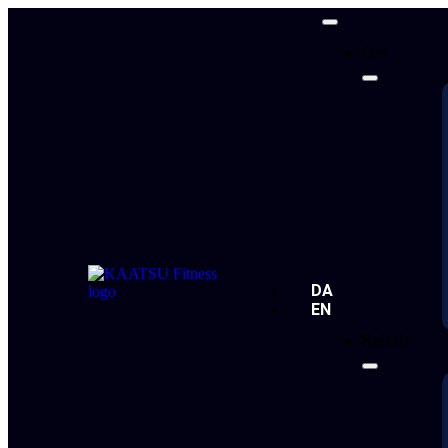
Om
DA
EN
Rehab