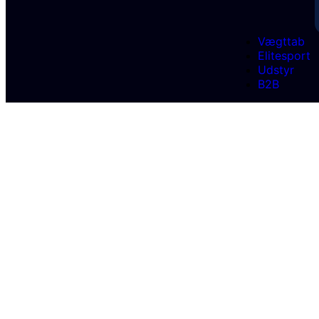
Vægttab
Elitesport
Udstyr
B2B