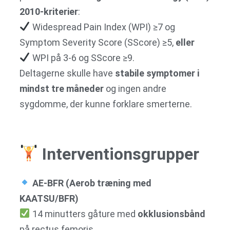
2010-kriterier
:
Widespread Pain Index (WPI) ≥7 og
Symptom Severity Score (SScore) ≥5,
eller
WPI på 3-6 og SScore ≥9.
Deltagerne skulle have
stabile symptomer i
mindst tre måneder
og ingen andre
sygdomme, der kunne forklare smerterne.
Interventionsgrupper
AE-BFR (Aerob træning med
KAATSU/BFR)
14 minutters gåture med
okklusionsbånd
på rectus femoris.