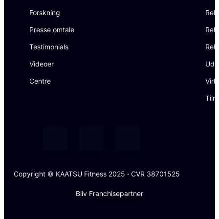
Forskning
Reh
Presse omtale
Reha
Testimonials
Reh
Videoer
Uds
Centre
Virk
Tilm
Copyright © KAATSU Fitness 2025
·
CVR 38701525
Bliv Franchisepartner