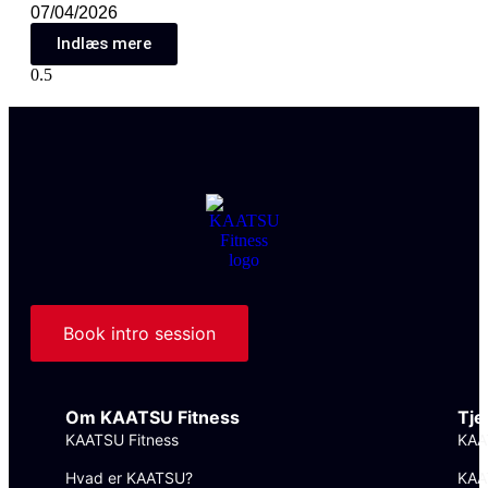
07/04/2026
Indlæs mere
Book intro session
Om KAATSU Fitness
Tje
KAATSU Fitness
KAA
Hvad er KAATSU?
KAA