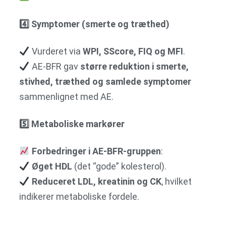
4
️⃣ Symptomer (smerte og træthed)
Vurderet via
WPI, SScore, FIQ og MFI
.
AE-BFR gav
større reduktion i smerte,
stivhed, træthed og samlede symptomer
sammenlignet med AE.
5
️⃣ Metaboliske markører
Forbedringer i AE-BFR-gruppen
:
Øget HDL
(det “gode” kolesterol).
Reduceret LDL, kreatinin og CK
, hvilket
indikerer metaboliske fordele.