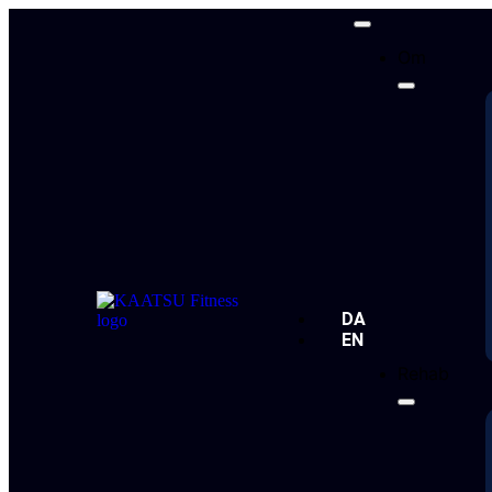
Om
DA
EN
Rehab