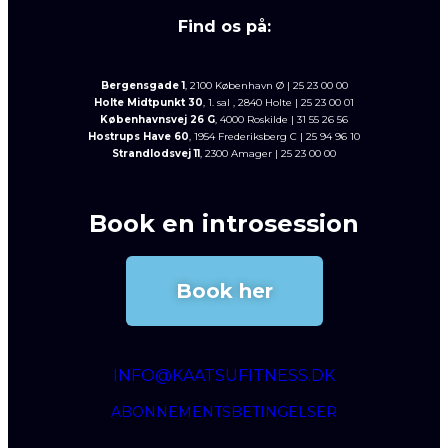
Find os på:
Bergensgade 1
, 2100 København Ø | 25 23 00 00
Holte Midtpunkt 30
, 1. sal , 2840 Holte | 25 23 00 01
Københavnsvej 26 G
, 4000 Roskilde | 31 55 26 56
Hostrups Have 60
, 1954 Frederiksberg C | 25 94 96 10
Strandlodsvej 11
, 2300 Amager | 25 23 00 00
Book en introsession
Book her
INFO@KAATSUFITNESS.DK
ABONNEMENTSBETINGELSER