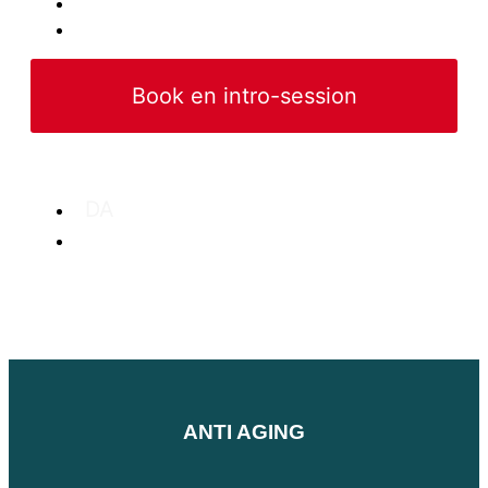
Udstyr
B2B
Book en intro-session
DA
EN
ANTI AGING