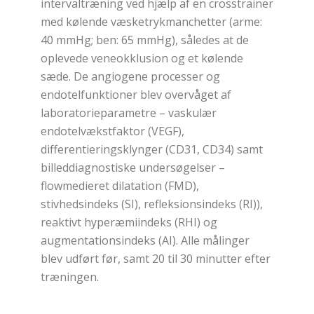
intervaltræning ved hjælp af en crosstrainer
med kølende væsketrykmanchetter (arme:
40 mmHg; ben: 65 mmHg), således at de
oplevede veneokklusion og et kølende
sæde. De angiogene processer og
endotelfunktioner blev overvåget af
laboratorieparametre – vaskulær
endotelvækstfaktor (VEGF),
differentieringsklynger (CD31, CD34) samt
billeddiagnostiske undersøgelser –
flowmedieret dilatation (FMD),
stivhedsindeks (SI), refleksionsindeks (RI)),
reaktivt hyperæmiindeks (RHI) og
augmentationsindeks (AI). Alle målinger
blev udført før, samt 20 til 30 minutter efter
træningen.