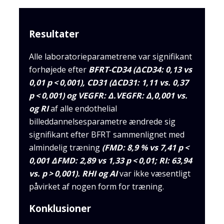
Resultater
Alle laboratorieparametrene var signifikant
forhøjede efter
BFRT-CD34 (ΔCD34: 0,13 vs
0,01 p < 0,001), CD31 (ΔCD31: 1,11 vs. 0,37
p < 0,001) og VEGFR: Δ.VEGFR: Δ,0,001 vs.
og RI
af alle endothelial
billeddannelsesparametre ændrede sig
signifikant efter BFRT sammenlignet med
almindelig træning
(FMD: 8,9 % vs 7,41 p <
0,001 ΔFMD: 2,89 vs 1,33 p < 0,01; RI: 63,94
vs. p > 0,001). RHI og AI
var ikke væsentligt
påvirket af nogen form for træning.
Konklusioner