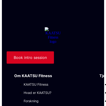
Book intro session
Om KAATSU Fitness
Tje
KAATSU Fitness
Hvad er KAATSU?
Forskning