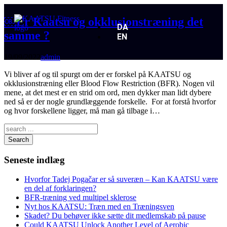
￼Er Kaatsu og okklusionstræning det
DA
samme ?
EN
19/09/2022
admin
Vi bliver af og til spurgt om der er forskel på KAATSU og
okklusionstræning eller Blood Flow Restriction (BFR). Nogen vil
mene, at det mest er en strid om ord, men dykker man lidt dybere
ned så er der nogle grundlæggende forskelle. For at forstå hvorfor
og hvor forskellene ligger, må man gå tilbage i…
Search
Seneste indlæg
Hvorfor Tadej Pogačar er så suveræn – Kan KAATSU være
en del af forklaringen?
BFR-træning ved multipel sklerose
Nyt hos KAATSU: Træn med en Træningsven
Skadet? Du behøver ikke sætte dit medlemskab på pause
Could KAATSU Unlock Another Level of Aerobic