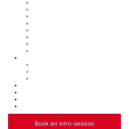
Forskning
Blog
Video
Presse Omtale
Testimonials
FAQ
Center Oversigt
Kontakt
Rehab
Skader
Hjernerystelse
Gigt
Vægttab
Elitesport
Udstyr
B2B
Book en intro-session