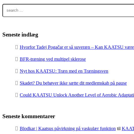
Seneste indlæg
Hvorfor Tadej Pogačar er så suveræn – Kan KAATSU være e
BFR-træning ved multipel sklerose
Nyt hos KAATSU: Træn med en Træningsven
Skadet? Du behøver ikke sætte dit medlemskab på pause
Could KAATSU Unlock Another Level of Aerobic Adaptation
Seneste kommentarer
Blodkar | Kaatsus påvirkning på vaskulær funktion
til
KAAT