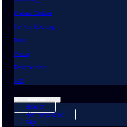
Presse Omtale
Center Oversigt
Blog
Video
Testimonials
FAQ
Rehab
Close Rehab
Open Rehab
Skader
Hjernerystelse
Gigt