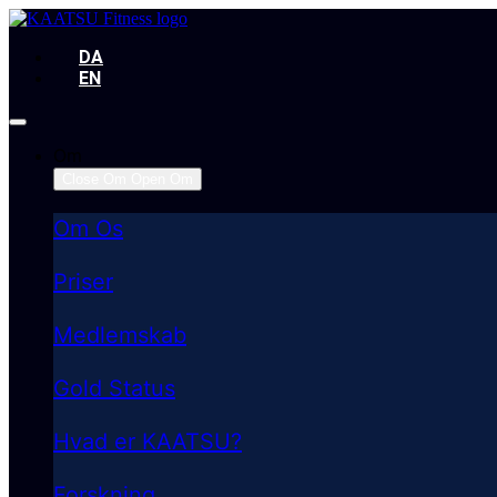
DA
EN
Om
Close Om
Open Om
Om Os
Priser
Medlemskab
Gold Status
Hvad er KAATSU?
Forskning