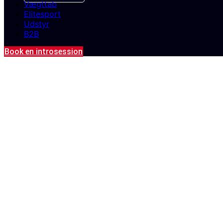
Vægttab
Elitesport
Udstyr
B2B
Book en introsession