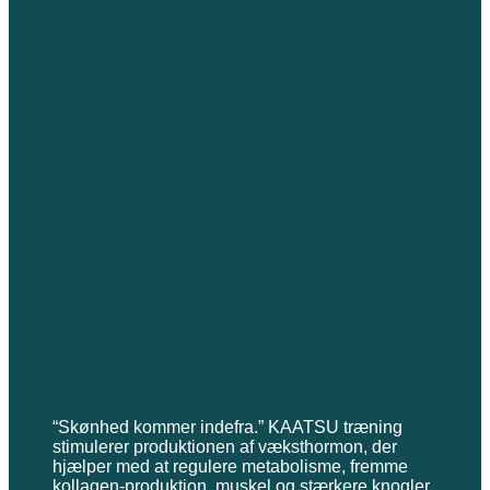
“Skønhed kommer indefra.” KAATSU træning
stimulerer produktionen af væksthormon, der
hjælper med at regulere metabolisme, fremme
kollagen-produktion, muskel og stærkere knogler.