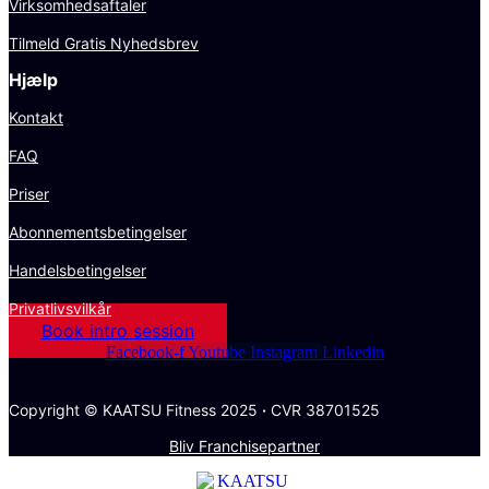
Virksomhedsaftaler
Tilmeld Gratis Nyhedsbrev
Hjælp
Kontakt
FAQ
Priser
Abonnementsbetingelser
Handelsbetingelser
Privatlivsvilkår
Book intro session
Facebook-f
Youtube
Instagram
Linkedin
Copyright © KAATSU Fitness 2025
·
CVR 38701525
Bliv Franchisepartner