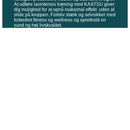
At udføre lavintensiv træning med KAATSU giver
dig mulighed for at opnå maksimal effekt uden at
slide på kroppen. Forbliv stærk og selvsikker med
forbedret fitness og wellness og oprethold en
sund og høj livskvalitet.