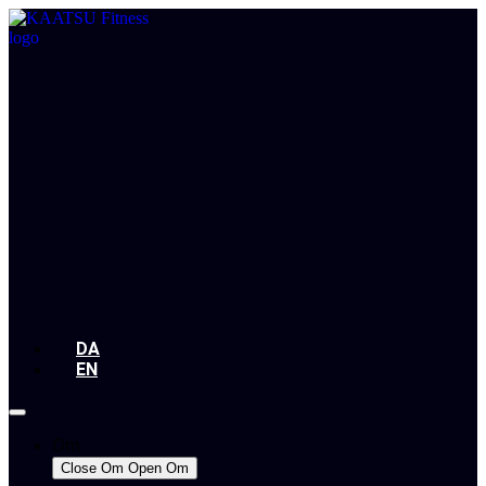
DA
EN
Om
Close Om
Open Om