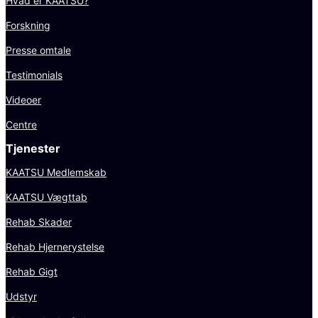
Hvad er KAATSU?
Forskning
Presse omtale
Testimonials
Videoer
Centre
Tjenester
KAATSU Medlemskab
KAATSU Vægttab
Rehab Skader
Rehab Hjernerystelse
Rehab Gigt
Udstyr