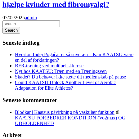
hjælpe kvinder med fibromyalgi?
07/02/2025
admin
Search
Seneste indlæg
Hvorfor Tadej Pogačar er så suveræn – Kan KAATSU være
en del af forklaringen?
BFR-træning ved multipel sklerose
Nyt hos KAATSU: Træn med en Træningsven
Skadet? Du behøver ikke sætte dit medlemskab på pause
Could KAATSU Unlock Another Level of Aerobic
Adaptation for Elite Athletes?
Seneste kommentarer
Blodkar | Kaatsus påvirkning på vaskulær funktion
til
KAATSU FORBEDRER KONDITION (Vo2max) OG
UDHOLDENHED
Arkiver