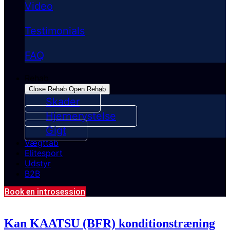
Video
Testimonials
FAQ
Rehab
Close Rehab
Open Rehab
Skader
Hjernerystelse
Gigt
Vægttab
Elitesport
Udstyr
B2B
Book en introsession
Kan KAATSU (BFR) konditionstræning