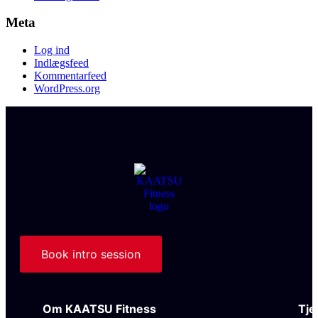
Meta
Log ind
Indlægsfeed
Kommentarfeed
WordPress.org
Book intro session
Om KAATSU Fitness
Tje