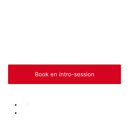
Vægttab
Elitesport
Udstyr
B2B
Book en intro-session
DA
EN