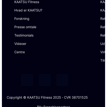
KAATSU Fitness
KAA
Hvad er KAATSU?
KAA
Forskning
Reh
Presse omtale
Reha
Testimonials
Reh
Videoer
Uds
Centre
Virk
Tilm
Copyright © KAATSU Fitness 2025
·
CVR 38701525
Bliv Franchisepartner