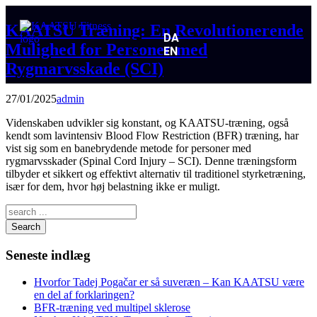
KAATSU Træning: En Revolutionerende
DA
Mulighed for Personer med
EN
Rygmarvsskade (SCI)
27/01/2025
admin
Videnskaben udvikler sig konstant, og KAATSU-træning, også
kendt som lavintensiv Blood Flow Restriction (BFR) træning, har
vist sig som en banebrydende metode for personer med
rygmarvsskader (Spinal Cord Injury – SCI). Denne træningsform
tilbyder et sikkert og effektivt alternativ til traditionel styrketræning,
især for dem, hvor høj belastning ikke er muligt.
Search
Seneste indlæg
Hvorfor Tadej Pogačar er så suveræn – Kan KAATSU være
en del af forklaringen?
BFR-træning ved multipel sklerose