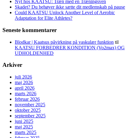
Nyt hos KAATSU: Træn med en Træningsven
Skadet? Du behøver ikke sætte dit medlemskab på pause
Could KAATSU Unlock Another Level of Aerobic
Adaptation for Elite Athletes?
Seneste kommentarer
Blodkar | Kaatsus påvirkning på vaskulær funktion
til
KAATSU FORBEDRER KONDITION (Vo2max) OG
UDHOLDENHED
Arkiver
juli 2026
maj 2026
april 2026
marts 2026
februar 2026
november 2025
oktober 2025
september 2025
juni 2025
maj 2025
marts 2025
februar 2025