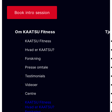
Book intro session
Om KAATSU Fitness
Tje
KAATSU Fitness
Hvad er KAATSU?
Forskning
Presse omtale
Testimonials
Videoer
Centre
KAATSU Fitness
Hvad er KAATSU?
Forskning