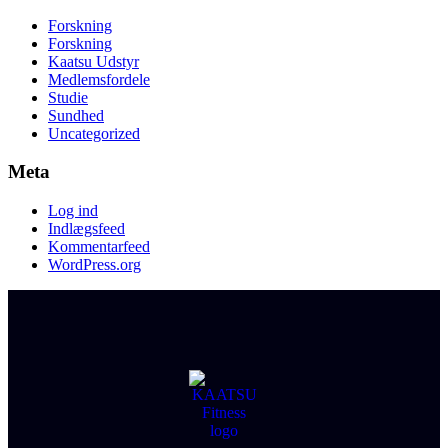
Forskning
Forskning
Kaatsu Udstyr
Medlemsfordele
Studie
Sundhed
Uncategorized
Meta
Log ind
Indlægsfeed
Kommentarfeed
WordPress.org